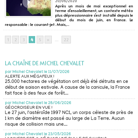
20/06/2020
Après un mois de mai exceptionnel en
terme d'ensoleillement, un contexte météo
plus dépressionnaire s'est installé depuis le
début du mois de juin, en France. Le
responsable : le courant-jet. Mais,...
1
2
3
4
5
»
...
22
LA CHAÎNE DE MICHEL CHEVALET
par
Michel Chevalet le 11/07/2026
ALERTE AUX MÉGAFEUX !
25.000 hectares de végétation ont déjà été détruits en ce
début de saison estivale. A cause de la canicule, la France
fait face à des feux de forêt...
par
Michel Chevalet le 28/06/2026
GÉOCROISEUR EN VUE !
Le 27 juin, l'astéroïde 1997 NC1, un corps céleste de près de
1 km de diamètre est passé au large de La Terre. Aucun
risque de collision mais une...
par
Michel Chevalet le 23/05/2026