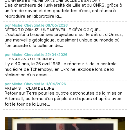
L'UNIVERS EST-IL NÉ DANS UNE BULLE DE SAVON ?
Des chercheurs de l'université de Lille et du CNRS, grâce à
un film de savon et des gouttelettes d'eau, ont réussi à
reproduire en laboratoire la...
par
Michel Chevalet le 09/05/2026
DÉTROIT D'ORMUZ : UNE MERVEILLE GÉOLOGIQUE...
L'actualité a braqué ses projecteurs sur le détroit d'Ormuz,
une merveille géologique, quasiment unique au monde où
l’on assiste à la collision de...
par
Michel Chevalet le 25/04/2026
IL Y A 40 ANS : TCHERNOBYL...
Il y a 40 ans, le 26 avril 1986, le réacteur 4 de la centrale
nucléaire de Tchernobyl, en Ukraine, explose lors de la
réalisation d'un essai...
par
Michel Chevalet le 11/04/2026
ARTEMIS II : CLAIR DE LUNE
Retour sur Terre pour les quatre astronautes de la mission
Artemis II, au terme d'un périple de dix jours et après avoir
fait le tour de la Lune...