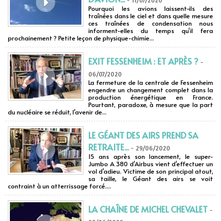
-
11/07/2020
Pourquoi les avions laissent-ils des
traînées dans le ciel et dans quelle mesure
ces traînées de condensation nous
informent-elles du temps qu'il fera
prochainement ? Petite leçon de physique-chimie...
EXIT FESSENHEIM : ET APRÈS ?
-
06/07/2020
La fermeture de la centrale de Fessenheim
engendre un changement complet dans la
production énergétique en France.
Pourtant, paradoxe, à mesure que la part
du nucléaire se réduit, l'avenir de...
LE GÉANT DES AIRS PREND SA
RETRAITE...
-
29/06/2020
15 ans après son lancement, le super-
Jumbo A 380 d'Airbus vient d'effectuer un
vol d'adieu. Victime de son principal atout,
sa taille, le Géant des airs se voit
contraint à un atterrissage forcé....
LA CHAÎNE DE MICHEL CHEVALET
-