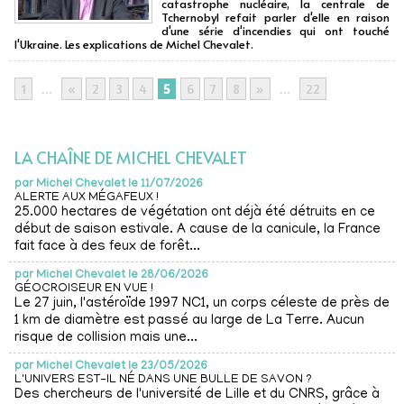
catastrophe nucléaire, la centrale de
Tchernobyl refait parler d'elle en raison
d'une série d'incendies qui ont touché
l'Ukraine. Les explications de Michel Chevalet.
1
...
«
2
3
4
5
6
7
8
»
...
22
LA CHAÎNE DE MICHEL CHEVALET
par
Michel Chevalet le 11/07/2026
ALERTE AUX MÉGAFEUX !
25.000 hectares de végétation ont déjà été détruits en ce
début de saison estivale. A cause de la canicule, la France
fait face à des feux de forêt...
par
Michel Chevalet le 28/06/2026
GÉOCROISEUR EN VUE !
Le 27 juin, l'astéroïde 1997 NC1, un corps céleste de près de
1 km de diamètre est passé au large de La Terre. Aucun
risque de collision mais une...
par
Michel Chevalet le 23/05/2026
L'UNIVERS EST-IL NÉ DANS UNE BULLE DE SAVON ?
Des chercheurs de l'université de Lille et du CNRS, grâce à