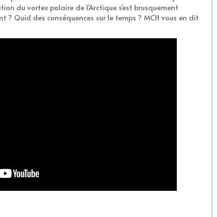
tion du vortex polaire de l'Arctique s'est brusquement
ent ? Quid des conséquences sur le temps ? MCH vous en dit