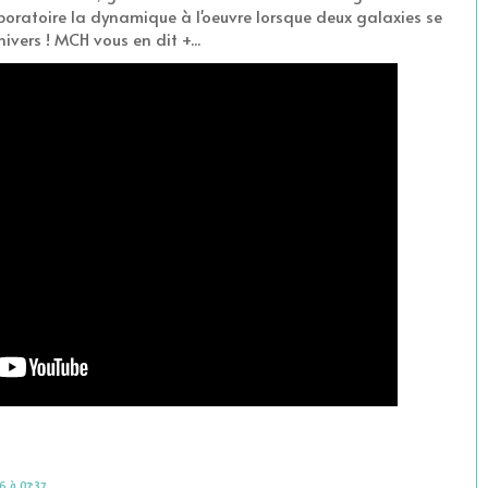
aboratoire la dynamique à l'oeuvre lorsque deux galaxies se
ivers ! MCH vous en dit +...
6 à 07:37