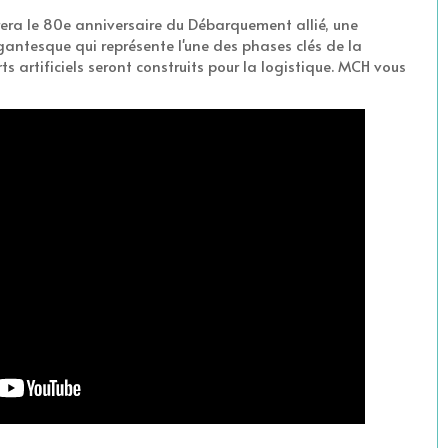
rera le 80e anniversaire du Débarquement allié, une
antesque qui représente l'une des phases clés de la
 artificiels seront construits pour la logistique. MCH vous